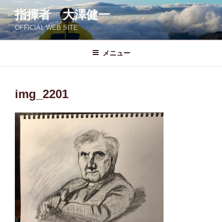
コ
指揮者 大澤健一
ン
OFFICIAL WEB SITE
テ
ン
ツ
メニュー
へ
ス
キ
img_2201
ッ
プ