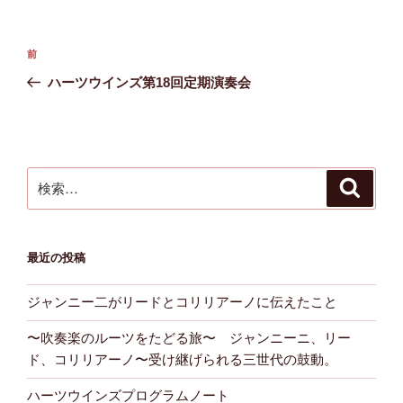
投
前
前
稿
の
ハーツウインズ第18回定期演奏会
ナ
投
ビ
稿
ゲ
ー
検
検
シ
索
索:
ョ
ン
最近の投稿
ジャンニー二がリードとコリリアーノに伝えたこと
〜吹奏楽のルーツをたどる旅〜 ジャンニーニ、リー
ド、コリリアーノ〜受け継げられる三世代の鼓動。
ハーツウインズプログラムノート