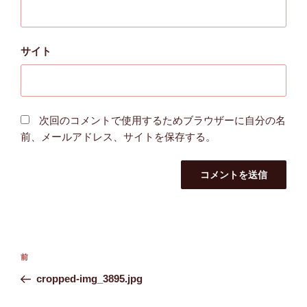
サイト
次回のコメントで使用するためブラウザーに自分の名
前、メールアドレス、サイトを保存する。
投
前
前
稿
の
cropped-img_3895.jpg
ナ
投