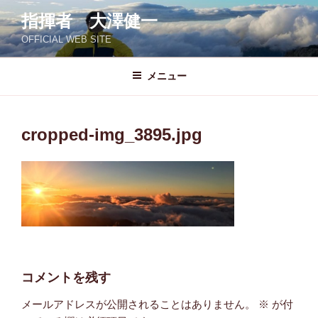
コ
指揮者 大澤健一
ン
OFFICIAL WEB SITE
テ
ン
ツ
メニュー
へ
ス
キ
cropped-img_3895.jpg
ッ
プ
コメントを残す
メールアドレスが公開されることはありません。
※
が付