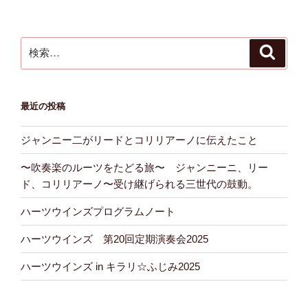
ビ
稿
ゲ
ー
検
検
シ
索
索:
ョ
ン
最近の投稿
ジャンニー二がリードとコリリアーノに伝えたこと
〜吹奏楽のルーツをたどる旅〜 ジャンニーニ、リー
ド、コリリアーノ〜受け継げられる三世代の鼓動。
ハーツウインズプログラムノート
ハーツウインズ 第20回定期演奏会2025
ハーツウインズ in キラリ☆ふじみ2025