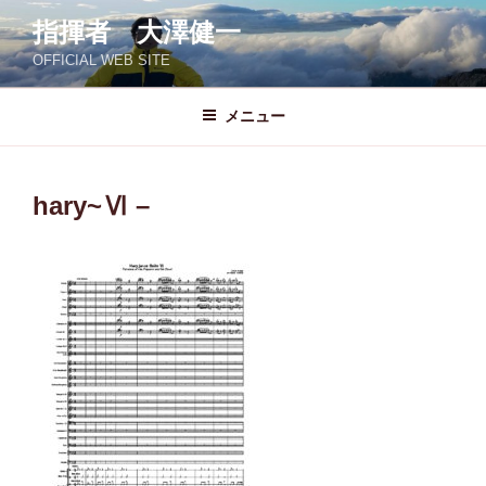
コ
指揮者 大澤健一
ン
OFFICIAL WEB SITE
テ
ン
ツ
メニュー
へ
ス
キ
hary~Ⅵ –
ッ
プ