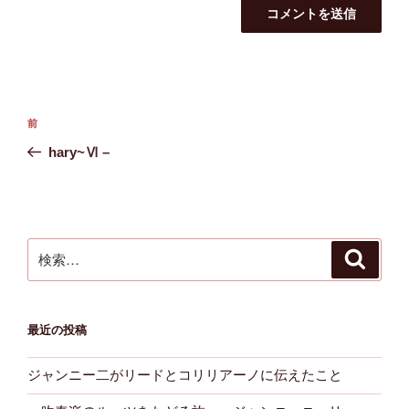
投
前
前
稿
の
hary~Ⅵ –
ナ
投
ビ
稿
ゲ
ー
検
検
シ
索
索:
ョ
ン
最近の投稿
ジャンニー二がリードとコリリアーノに伝えたこと