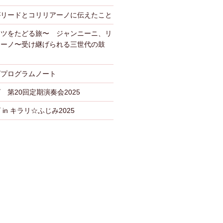
がリードとコリリアーノに伝えたこと
ーツをたどる旅〜 ジャンニーニ、リ
アーノ〜受け継げられる三世代の鼓
ズプログラムノート
 第20回定期演奏会2025
in キラリ☆ふじみ2025