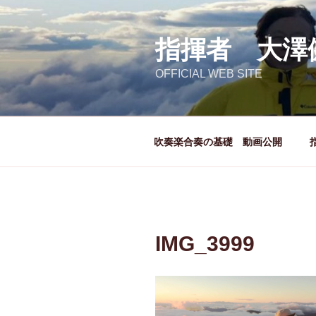
コ
ン
テ
指揮者 大澤
ン
OFFICIAL WEB SITE
ツ
へ
ス
キ
吹奏楽合奏の基礎 動画公開
ッ
プ
IMG_3999