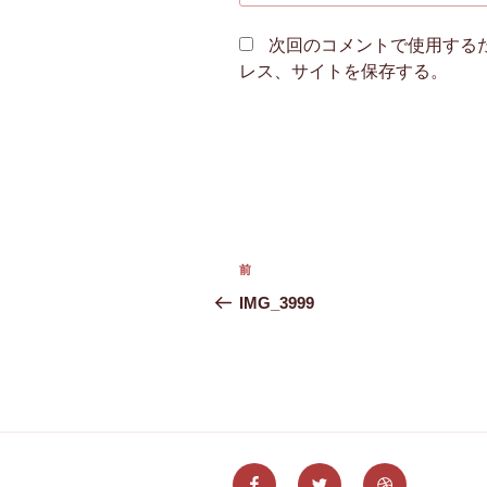
次回のコメントで使用する
レス、サイトを保存する。
投
前
前
稿
の
IMG_3999
投
ナ
稿
ビ
ゲ
ー
Facebook
Twitter
Dribbble