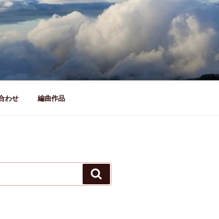
合わせ
編曲作品
検
索