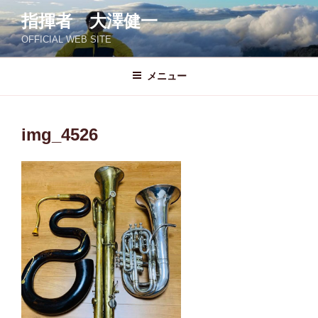
コ
指揮者 大澤健一
ン
OFFICIAL WEB SITE
テ
ン
ツ
メニュー
へ
ス
キ
img_4526
ッ
プ