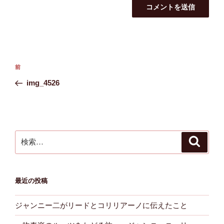
投
前
前
稿
の
img_4526
ナ
投
ビ
稿
ゲ
ー
検
検
シ
索
索:
ョ
ン
最近の投稿
ジャンニー二がリードとコリリアーノに伝えたこと