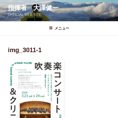
コ
指揮者 大澤健一
ン
OFFICIAL WEB SITE
テ
ン
ツ
メニュー
へ
ス
キ
img_3011-1
ッ
プ