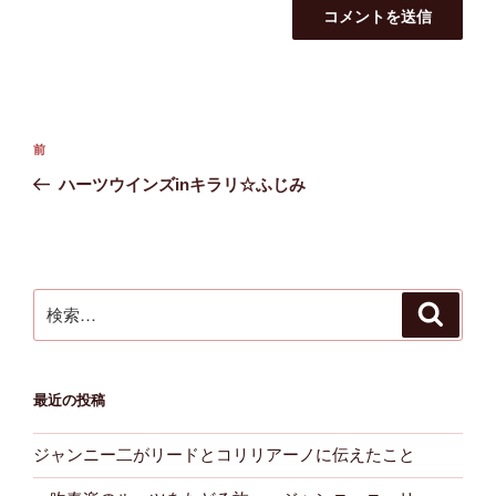
投
前
前
稿
の
ハーツウインズinキラリ☆ふじみ
ナ
投
ビ
稿
ゲ
ー
検
検
シ
索
索:
ョ
ン
最近の投稿
ジャンニー二がリードとコリリアーノに伝えたこと