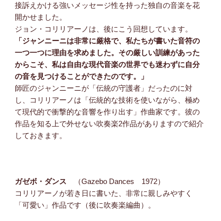
接訴えかける強いメッセージ性を持った独自の音楽を花
開かせました。
ジョン・コリリアーノは、後にこう回想しています。
「ジャンニーニは非常に厳格で、私たちが書いた音符の
一つ一つに理由を求めました。その厳しい訓練があった
からこそ、私は自由な現代音楽の世界でも迷わずに自分
の音を見つけることができたのです。」
師匠のジャンニーニが「伝統の守護者」だったのに対
し、コリリアーノは「伝統的な技術を使いながら、極め
て現代的で衝撃的な音響を作り出す」作曲家です。彼の
作品を知る上で外せない吹奏楽2作品がありますので紹介
しておきます。
ガゼボ・ダンス
（Gazebo Dances 1972）
コリリアーノが若き日に書いた、非常に親しみやすく
「可愛い」作品です（後に吹奏楽編曲）。