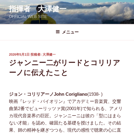
コ
指揮者 大澤健一
ン
OFFICIAL WEB SITE
テ
ン
ツ
メニュー
へ
ス
キ
投
2026年5月1日
投稿者:
大澤健一
稿
ッ
ジャンニー二がリードとコリリア
日:
プ
ーノに伝えたこと
ジョン・コリリアーノ
John Corigliano
(1938- )
映画『レッド・バイオリン』でアカデミー音楽賞、交響
曲第2番でピューリッツァ賞(2001年)で知られる、アメリ
カ現代音楽界の巨匠。ジャンニーニは彼の「型にはまら
ない才能」を認め、確固たる基礎を授けました。その結
果、師の精神を継ぎつつも、現代の感性で聴衆の心に直