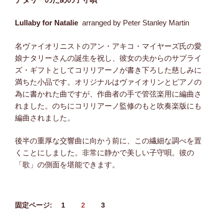
Lullaby for Natalie
arranged by Peter Stanley Martin
名ヴァイオリニストのアン・アキコ・マイヤーズ氏の愛
娘ナタリーさんの誕生を祝し、彼女の夫からのサプライ
ズ・ギフトとしてコリリアーノが書き下ろした慈しみに
満ちた小品です。オリジナルはヴァイオリンとピアノの
為に書かれた曲ですが、作曲者の手で管弦楽用に編曲さ
れました。のちにコリリアーノ監修のもと吹奏楽版にも
編曲されました。
後半の重厚な交響曲に向かう前に、この繊細な調べを置
くことにしました。非常に静かで美しい子守唄。彼の
「歌」の側面を堪能できます。
固定ページ:
1
2
3