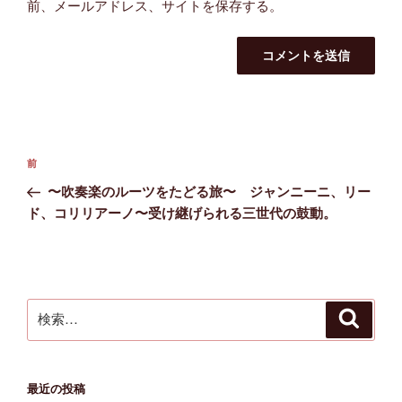
前、メールアドレス、サイトを保存する。
投
前
前
稿
の
〜吹奏楽のルーツをたどる旅〜 ジャンニーニ、リー
ナ
投
ド、コリリアーノ〜受け継げられる三世代の鼓動。
ビ
稿
ゲ
ー
シ
検
検
ョ
索
索:
ン
最近の投稿