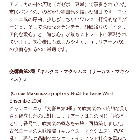
アメリカの村の広場（ガゼボ＝東屋）で演奏されていた
市民バンドの、のどかな雰囲気を描いた組曲です。ロッ
シーニ風の序曲、少しぎこちないワルツ、抒情的なアダ
ージョ、そして快活なタランテラ。師匠譲りの「イタリ
ア的な歌心」と「遊び心」が最もストレートに表現され
ています。初心者にも親しみやすく、コリリアーノの別
の側面を知るのに最適です。
交響曲第3番『キルクス・マクシムス（サーカス・マキシ
マス）』
(Circus Maximus-Symphony No.3 for Large Wind
Ensemble 2004)
ジャンニーニが『交響曲第3番』で吹奏楽の伝統的な美し
さを確立したのに対しコリリアーノはこの同じ「第3番」
という番号で、吹奏楽の概念を破壊・再構築しました。
古代ローマの大競技場（キルクス・マクシムス）での狂
乱と、現代の過剰なエンターテインメント社会を重ね合